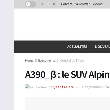
Contact
Newsletter
Vidéos
ACTUALITÉS
NOUVEA
Home
Evénements
Mondial de l'Auto
A390_β : le SUV Alpi
par
Jean Leclerc
6 septembre 2024