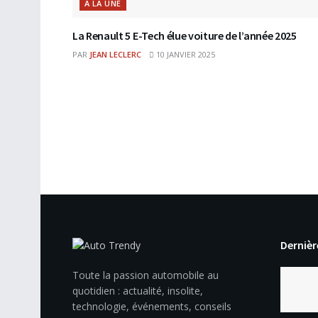
A LA UNE
La Renault 5 E-Tech élue voiture de l’année 2025
PAR
JEAN LECLERC
10 JANVIER 2025
Dernièr
Toute la passion automobile au
quotidien : actualité, insolite,
technologie, événements, conseils