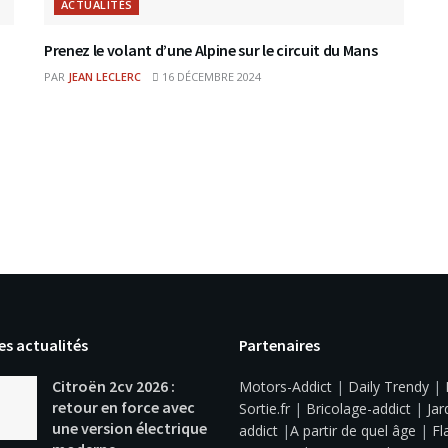
ACTUALITÉS
Prenez le volant d’une Alpine sur le circuit du Mans
PAR
JEAN LECLERC
16 DÉCEMBRE 2024
es actualités
Partenaires
Citroën 2cv 2026 :
Motors-Addict
|
Daily Trendy
|
retour en force avec
Sortie.fr
|
Bricolage-addict
|
Jar
une version électrique
addict
|
A partir de quel âge
|
Fl