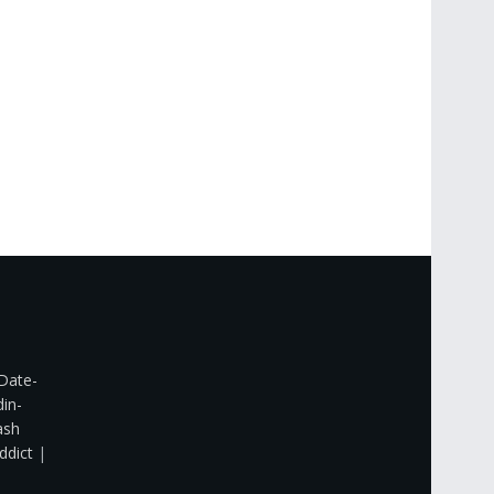
Date-
din-
ash
ddict
|