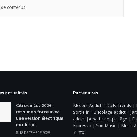
 de contenus
es actualités
Partenaires
Citroën 2cv 2026 :
Motors-Addict
|
Daily Trendy
|
retour en force avec
Sortie.fr
|
Bricolage-addict
|
Jar
une version électrique
addict
|
A partir de quel âge
|
Fl
moderne
Expresso
|
Sun Music
|
Music A
7 info
18 DÉCEMBRE 2025