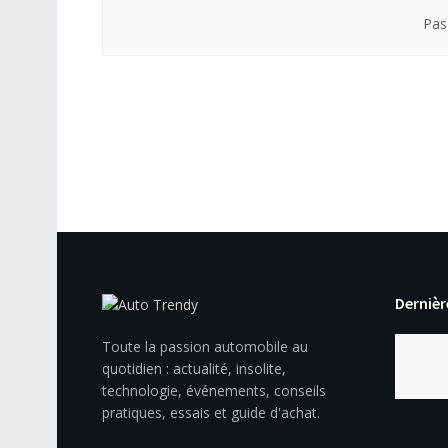
Pas
Dernièr
Toute la passion automobile au
quotidien : actualité, insolite,
technologie, événements, conseils
pratiques, essais et guide d'achat.