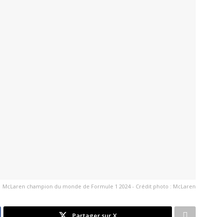
McLaren champion du monde de Formule 1 2024 - Crédit photo : McLaren
Partager sur X