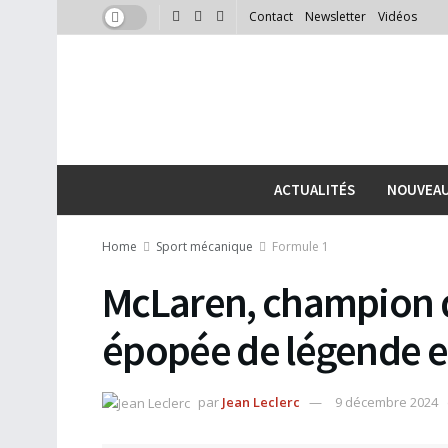
Contact
Newsletter
Vidéos
ACTUALITÉS
NOUVEA
Home
Sport mécanique
Formule 1
McLaren, champion d
épopée de légende e
par
Jean Leclerc
9 décembre 2024