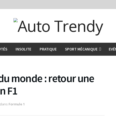
UTÉS
INSOLITE
PRATIQUE
SPORT MÉCANIQUE
EVÉ
u monde : retour une
n F1
dans
Formule 1