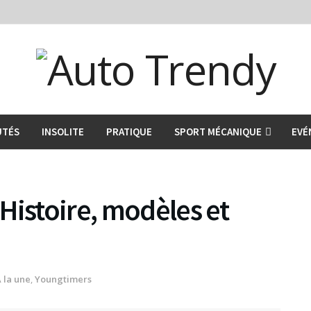
UTÉS
INSOLITE
PRATIQUE
SPORT MÉCANIQUE
EVÉ
Histoire, modèles et
 la une
,
Youngtimers