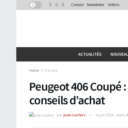
Contact
Newsletter
Vidéos
ACTUALITÉS
NOUVEA
Home
A la une
Peugeot 406 Coupé : 
conseils d’achat
par
Jean Leclerc
6 juin 2024
dans
A