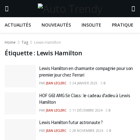
ACTUALITÉS
NOUVEAUTÉS
INSOLITE
PRATIQUE
Home
Tag
Lewis Hamilton
Étiquette :
Lewis Hamilton
Lewis Hamilton en charmante compagnie pour son
premier jour chez Ferrari
PAR
JEAN LECLERC
24 JANVIER 2025
0
HOF G63 AMG Sir Class : le cadeau d’adieu à Lewis
Hamilton
PAR
JEAN LECLERC
11 DÉCEMBRE 2024
0
Lewis Hamilton futur astronaute ?
PAR
JEAN LECLERC
28 NOVEMBRE 2024
0