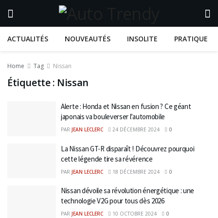
ACTUALITÉS
NOUVEAUTÉS
INSOLITE
PRATIQUE
Home
Tag
Nissan
Étiquette :
Nissan
Alerte : Honda et Nissan en fusion ? Ce géant
japonais va bouleverser l’automobile
PAR
JEAN LECLERC
24 DÉCEMBRE 2024
0
La Nissan GT-R disparaît ! Découvrez pourquoi
cette légende tire sa révérence
PAR
JEAN LECLERC
18 DÉCEMBRE 2024
0
Nissan dévoile sa révolution énergétique : une
technologie V2G pour tous dès 2026
PAR
JEAN LECLERC
10 OCTOBRE 2024
0