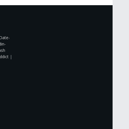
Date-
din-
ash
ddict
|