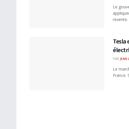
Le gouve
applique
revente. 
Tesla 
électr
PAR
JEAN 
Le march
France. 