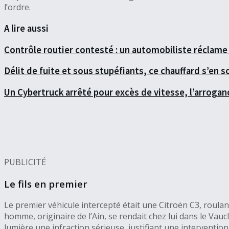
l’ordre.
A lire aussi
Contrôle routier contesté : un automobiliste réclame 4
Délit de fuite et sous stupéfiants, ce chauffard s’en
Un Cybertruck arrêté pour excès de vitesse, l’arrogan
PUBLICITÉ
Le fils en premier
Le premier véhicule intercepté était une Citroën C3, roula
homme, originaire de l’Ain, se rendait chez lui dans le Vau
lumière une infraction sérieuse, justifiant une intervention