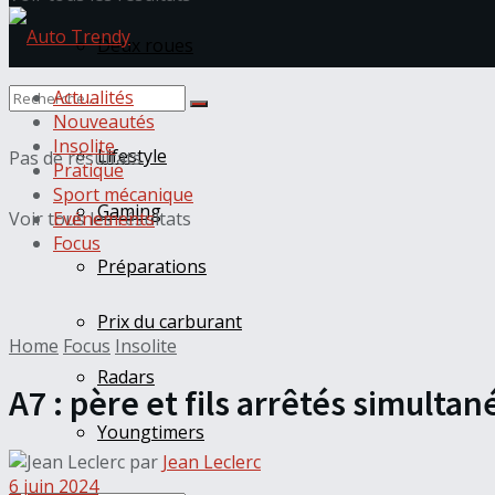
Deux roues
Actualités
Lego
Nouveautés
Insolite
Lifestyle
Pas de résultats
Pratique
Sport mécanique
Gaming
Voir tous les résultats
Evénements
Focus
Préparations
Prix du carburant
Home
Focus
Insolite
Radars
A7 : père et fils arrêtés simulta
Youngtimers
par
Jean Leclerc
6 juin 2024