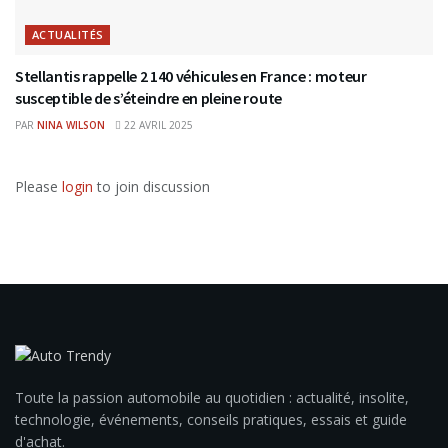
ACTUALITÉS
Stellantis rappelle 2 140 véhicules en France : moteur
susceptible de s’éteindre en pleine route
PAR
NINA WILSON
22 AVRIL 2025
Please
login
to join discussion
Toute la passion automobile au quotidien : actualité, insolite,
technologie, événements, conseils pratiques, essais et guide
d'achat.