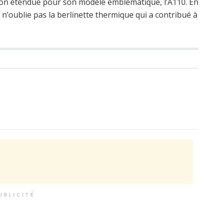
ion étendue pour son modèle emblématique, l’A110. En
ne n’oublie pas la berlinette thermique qui a contribué à
s
UBLICITÉ