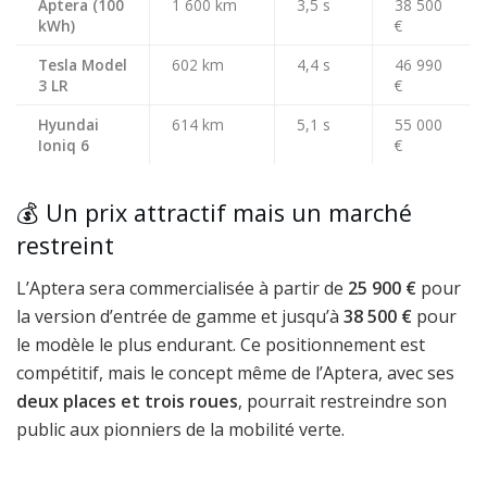
Aptera (100
1 600 km
3,5 s
38 500
kWh)
€
Tesla Model
602 km
4,4 s
46 990
3 LR
€
Hyundai
614 km
5,1 s
55 000
Ioniq 6
€
💰 Un prix attractif mais un marché
restreint
L’Aptera sera commercialisée à partir de
25 900 €
pour
la version d’entrée de gamme et jusqu’à
38 500 €
pour
le modèle le plus endurant. Ce positionnement est
compétitif, mais le concept même de l’Aptera, avec ses
deux places et trois roues
, pourrait restreindre son
public aux pionniers de la mobilité verte.