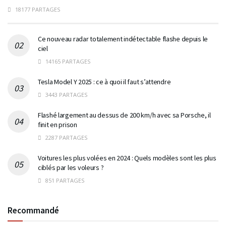
18177 PARTAGES
Ce nouveau radar totalement indétectable flashe depuis le
ciel
14165 PARTAGES
Tesla Model Y 2025 : ce à quoi il faut s’attendre
3443 PARTAGES
Flashé largement au dessus de 200 km/h avec sa Porsche, il
finit en prison
2287 PARTAGES
Voitures les plus volées en 2024 : Quels modèles sont les plus
ciblés par les voleurs ?
851 PARTAGES
Recommandé