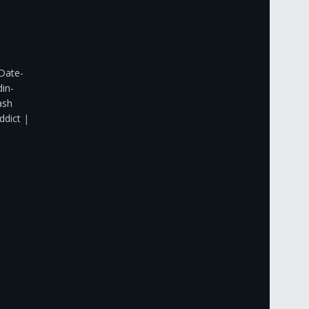
Date-
din-
ash
ddict
|