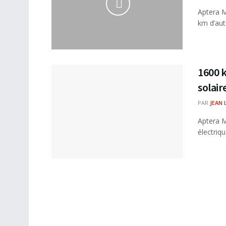
Aptera M
km d’aut
1600 k
solair
PAR
JEAN 
Aptera M
électriqu