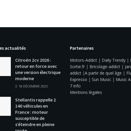
es actualités
Partenaires
Citroën 2cv 2026 :
Motors-Addict
|
Daily Trendy
|
retour en force avec
Sortie.fr
|
Bricolage-addict
|
Jar
une version électrique
addict
|
A partir de quel âge
|
Fl
moderne
Expresso
|
Sun Music
|
Music A
7 info
18 DÉCEMBRE 2025
Mentions légales
Stellantis rappelle 2
140 véhicules en
France : moteur
susceptible de
s’éteindre en pleine
route