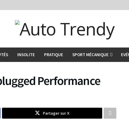
UTÉS
INSOLITE
PRATIQUE
SPORT MÉCANIQUE
EVÉ
nplugged Performance
Partager sur X