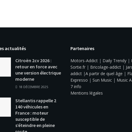
es actualités
Partenaires
Citroën 2cv 2026 :
Motors-Addict
|
Daily Trendy
|
retour en force avec
Sortie.fr
|
Bricolage-addict
|
Jar
une version électrique
addict
|
A partir de quel âge
|
Fl
moderne
Expresso
|
Sun Music
|
Music A
7 info
18 DÉCEMBRE 2025
Mentions légales
Stellantis rappelle 2
140 véhicules en
France : moteur
susceptible de
s’éteindre en pleine
route