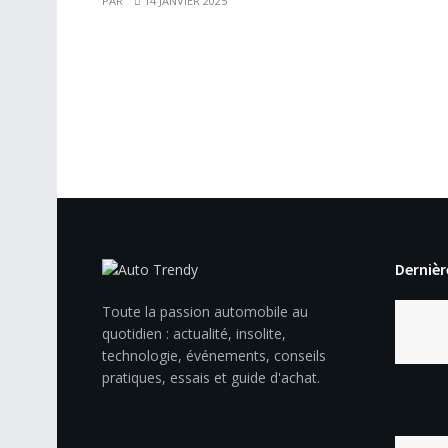
PAR
14 JANVIER 2025
Dernièr
Toute la passion automobile au
quotidien : actualité, insolite,
technologie, événements, conseils
pratiques, essais et guide d'achat.