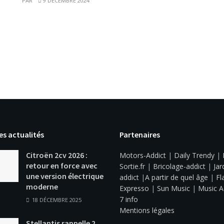
PAR
9 DÉCEMBRE 2024
es actualités
Partenaires
Citroën 2cv 2026 :
Motors-Addict
|
Daily Trendy
|
retour en force avec
Sortie.fr
|
Bricolage-addict
|
Jar
une version électrique
addict
|
A partir de quel âge
|
Fl
moderne
Expresso
|
Sun Music
|
Music A
7 info
18 DÉCEMBRE 2025
Mentions légales
Stellantis rappelle 2