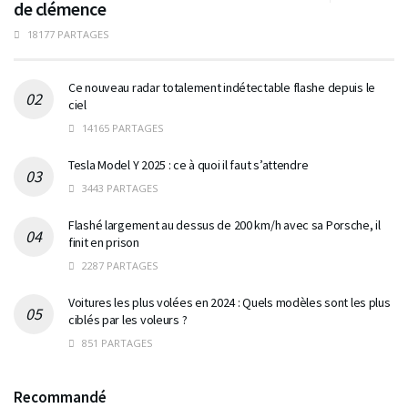
de clémence
18177 PARTAGES
Ce nouveau radar totalement indétectable flashe depuis le
ciel
14165 PARTAGES
Tesla Model Y 2025 : ce à quoi il faut s’attendre
3443 PARTAGES
Flashé largement au dessus de 200 km/h avec sa Porsche, il
finit en prison
2287 PARTAGES
Voitures les plus volées en 2024 : Quels modèles sont les plus
ciblés par les voleurs ?
851 PARTAGES
Recommandé