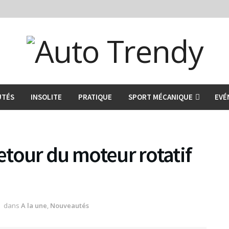
UTÉS
INSOLITE
PRATIQUE
SPORT MÉCANIQUE
EVÉ
retour du moteur rotatif
dans
A la une
,
Nouveautés