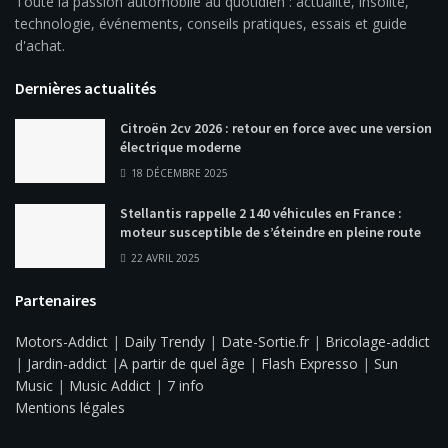
Toute la passion automobile au quotidien : actualité, insolite,
technologie, événements, conseils pratiques, essais et guide
d'achat.
Dernières actualités
Citroën 2cv 2026 : retour en force avec une version
électrique moderne
18 DÉCEMBRE 2025
Stellantis rappelle 2 140 véhicules en France :
moteur susceptible de s’éteindre en pleine route
22 AVRIL 2025
Partenaires
Motors-Addict
|
Daily Trendy
|
Date-Sortie.fr
|
Bricolage-addict
|
Jardin-addict
|
A partir de quel âge
|
Flash Expresso
|
Sun
Music
|
Music Addict
|
7 info
Mentions légales