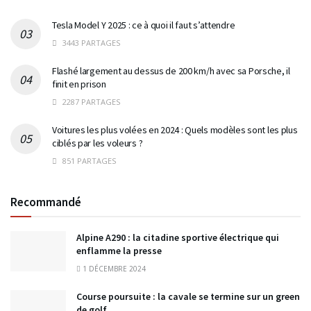
Tesla Model Y 2025 : ce à quoi il faut s’attendre
3443 PARTAGES
Flashé largement au dessus de 200 km/h avec sa Porsche, il
finit en prison
2287 PARTAGES
Voitures les plus volées en 2024 : Quels modèles sont les plus
ciblés par les voleurs ?
851 PARTAGES
Recommandé
Alpine A290 : la citadine sportive électrique qui
enflamme la presse
1 DÉCEMBRE 2024
Course poursuite : la cavale se termine sur un green
de golf