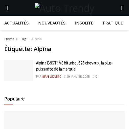
ACTUALITÉS
NOUVEAUTÉS
INSOLITE
PRATIQUE
Home
Tag
Alpina
Étiquette :
Alpina
Alpina B8GT : V8 biturbo, 625 chevaux, la plus
puissante de la marque
PAR
JEAN LECLERC
20 JANVIER 2025
0
Populaire