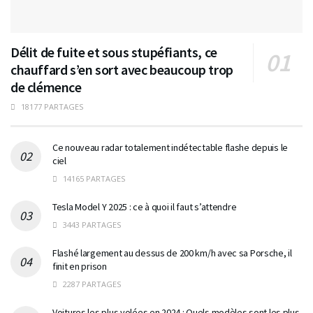
Délit de fuite et sous stupéfiants, ce
chauffard s’en sort avec beaucoup trop
de clémence
18177 PARTAGES
Ce nouveau radar totalement indétectable flashe depuis le
ciel
14165 PARTAGES
Tesla Model Y 2025 : ce à quoi il faut s’attendre
3443 PARTAGES
Flashé largement au dessus de 200 km/h avec sa Porsche, il
finit en prison
2287 PARTAGES
Voitures les plus volées en 2024 : Quels modèles sont les plus