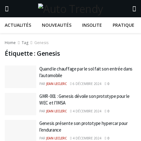
ACTUALITÉS
NOUVEAUTÉS
INSOLITE
PRATIQUE
Home
Tag
Genesis
Étiquette :
Genesis
Quand le chauffage par le sol fait son entrée dans
l’automobile
PAR
JEAN LECLERC
6 DÉCEMBRE 2024
0
GMR-001 : Genesis dévoile son prototype pour le
WEC et l’IMSA
PAR
JEAN LECLERC
4 DÉCEMBRE 2024
0
Genesis présente son prototype hypercar pour
l’endurance
PAR
JEAN LECLERC
4 DÉCEMBRE 2024
0