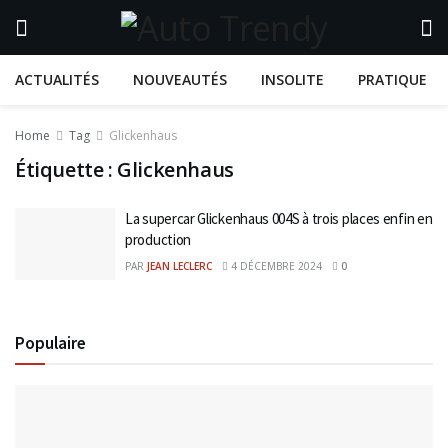
ACTUALITÉS
NOUVEAUTÉS
INSOLITE
PRATIQUE
Home
Tag
Glickenhaus
Étiquette :
Glickenhaus
La supercar Glickenhaus 004S à trois places enfin en
production
PAR
JEAN LECLERC
4 DÉCEMBRE 2024
0
Populaire