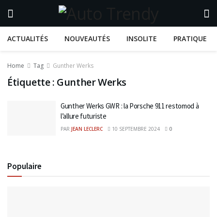
ACTUALITÉS
NOUVEAUTÉS
INSOLITE
PRATIQUE
Home
Tag
Gunther Werks
Étiquette :
Gunther Werks
Gunther Werks GWR : la Porsche 911 restomod à
l’allure futuriste
PAR
JEAN LECLERC
10 SEPTEMBRE 2024
0
Populaire