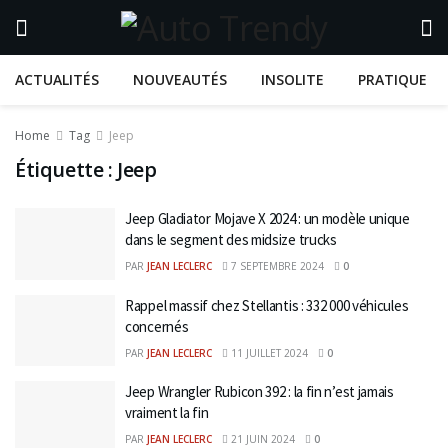
ACTUALITÉS
NOUVEAUTÉS
INSOLITE
PRATIQUE
Home
Tag
Jeep
Étiquette :
Jeep
Jeep Gladiator Mojave X 2024 : un modèle unique
dans le segment des midsize trucks
PAR
JEAN LECLERC
7 SEPTEMBRE 2024
0
Rappel massif chez Stellantis : 332 000 véhicules
concernés
PAR
JEAN LECLERC
11 JUILLET 2024
0
Jeep Wrangler Rubicon 392 : la fin n’est jamais
vraiment la fin
PAR
JEAN LECLERC
21 JUIN 2024
0