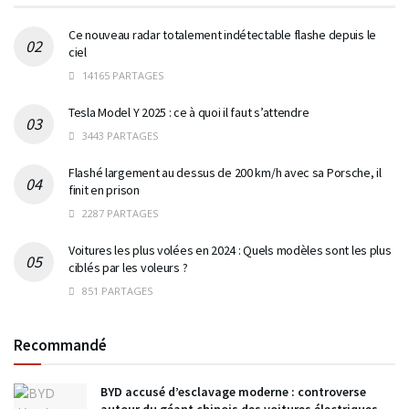
Ce nouveau radar totalement indétectable flashe depuis le
ciel
14165 PARTAGES
Tesla Model Y 2025 : ce à quoi il faut s’attendre
3443 PARTAGES
Flashé largement au dessus de 200 km/h avec sa Porsche, il
finit en prison
2287 PARTAGES
Voitures les plus volées en 2024 : Quels modèles sont les plus
ciblés par les voleurs ?
851 PARTAGES
Recommandé
BYD accusé d’esclavage moderne : controverse
autour du géant chinois des voitures électriques