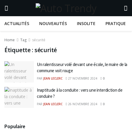
ACTUALITÉS
NOUVEAUTÉS
INSOLITE
PRATIQUE
Home
Tag
sécurité
Étiquette :
sécurité
Un ralentisseur volé devant une école, le maire de la
commune voit rouge
PAR
JEAN LECLERC
27 NOVEMBRE 2024
0
Inaptitude à la conduite : vers une interdiction de
conduire ?
PAR
JEAN LECLERC
26 NOVEMBRE 2024
0
Populaire