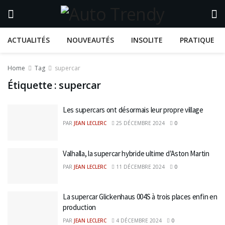
ACTUALITÉS
NOUVEAUTÉS
INSOLITE
PRATIQUE
Home
Tag
supercar
Étiquette :
supercar
Les supercars ont désormais leur propre village
PAR
JEAN LECLERC
25 DÉCEMBRE 2024
0
Valhalla, la supercar hybride ultime d’Aston Martin
PAR
JEAN LECLERC
11 DÉCEMBRE 2024
0
La supercar Glickenhaus 004S à trois places enfin en
production
PAR
JEAN LECLERC
4 DÉCEMBRE 2024
0