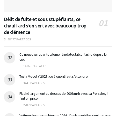
Délit de fuite et sous stupéfiants, ce
chauffard s’en sort avec beaucoup trop
de clémence
18177 PARTAGES
Ce nouveau radar totalement indétectable flashe depuis le
ciel
14165 PARTAGES
Tesla Model Y 2025 : ce à quoi il faut s’attendre
3443 PARTAGES
Flashé largement au dessus de 200 km/h avec sa Porsche, il
finit en prison
2287 PARTAGES
Voitures les plus volées en 2024 : Quels modèles sont les plus