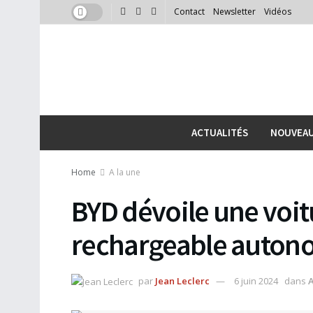
Contact
Newsletter
Vidéos
ACTUALITÉS
NOUVEA
Home
A la une
BYD dévoile une voit
rechargeable autono
par
Jean Leclerc
6 juin 2024
dans
A