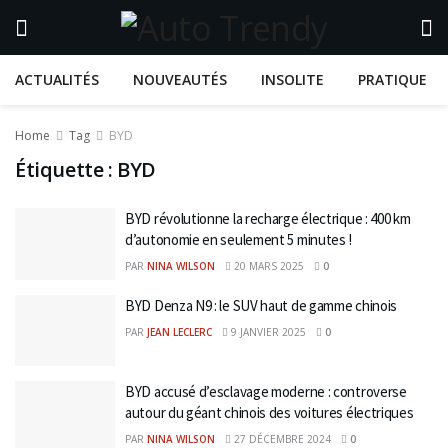
ACTUALITÉS
NOUVEAUTÉS
INSOLITE
PRATIQUE
Home
Tag
BYD
Étiquette :
BYD
BYD révolutionne la recharge électrique : 400 km
d’autonomie en seulement 5 minutes !
PAR
NINA WILSON
20 MARS 2025
0
BYD Denza N9 : le SUV haut de gamme chinois
PAR
JEAN LECLERC
9 JANVIER 2025
0
BYD accusé d’esclavage moderne : controverse
autour du géant chinois des voitures électriques
PAR
NINA WILSON
27 DÉCEMBRE 2024
0