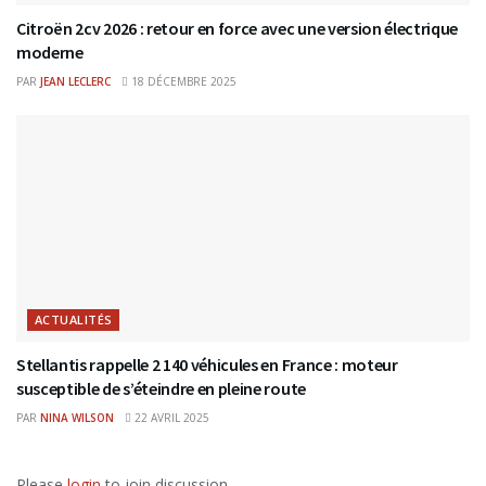
Citroën 2cv 2026 : retour en force avec une version électrique
moderne
PAR
JEAN LECLERC
18 DÉCEMBRE 2025
ACTUALITÉS
Stellantis rappelle 2 140 véhicules en France : moteur
susceptible de s’éteindre en pleine route
PAR
NINA WILSON
22 AVRIL 2025
Please
login
to join discussion