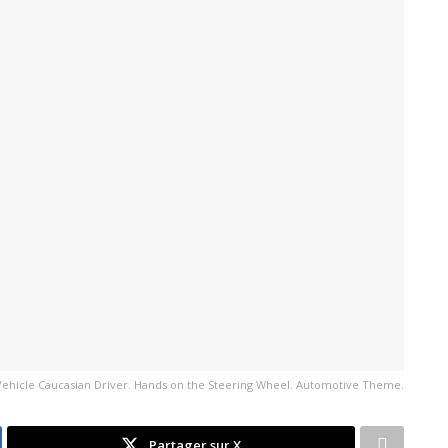
ehicle Caucasian Driver. Hands on the Steering Wheel. Automotive Theme.
Partager sur X