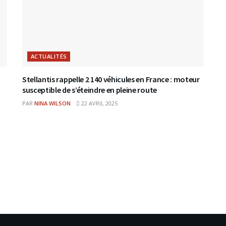
ACTUALITÉS
Stellantis rappelle 2 140 véhicules en France : moteur
susceptible de s’éteindre en pleine route
PAR
NINA WILSON
22 AVRIL 2025