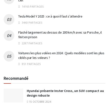
ciel
14165 PARTAGES
Tesla Model Y 2025 : ce à quoi il faut s’attendre
3443 PARTAGES
Flashé largement au dessus de 200 km/h avec sa Porsche, il
finit en prison
2287 PARTAGES
Voitures les plus volées en 2024 : Quels modèles sont les plus
ciblés par les voleurs ?
851 PARTAGES
Recommandé
Hyundai présente Inster Cross, un SUV compact au
design robuste
15 OCTOBRE 2024