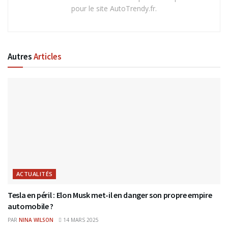
pour le site AutoTrendy.fr.
Autres
Articles
ACTUALITÉS
Tesla en péril : Elon Musk met-il en danger son propre empire
automobile ?
PAR
NINA WILSON
14 MARS 2025