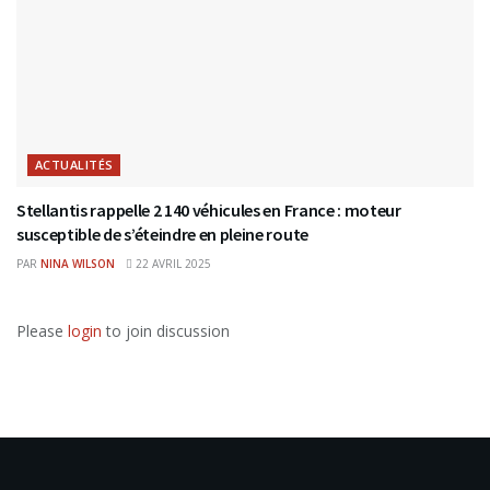
ACTUALITÉS
Stellantis rappelle 2 140 véhicules en France : moteur
susceptible de s’éteindre en pleine route
PAR
NINA WILSON
22 AVRIL 2025
Please
login
to join discussion