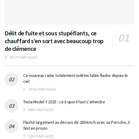
Délit de fuite et sous stupéfiants, ce
chauffard s’en sort avec beaucoup trop
de clémence
18177 PARTAGES
Ce nouveau radar totalement indétectable flashe depuis le
ciel
14165 PARTAGES
Tesla Model Y 2025 : ce à quoi il faut s’attendre
3443 PARTAGES
Flashé largement au dessus de 200 km/h avec sa Porsche, il
finit en prison
2287 PARTAGES