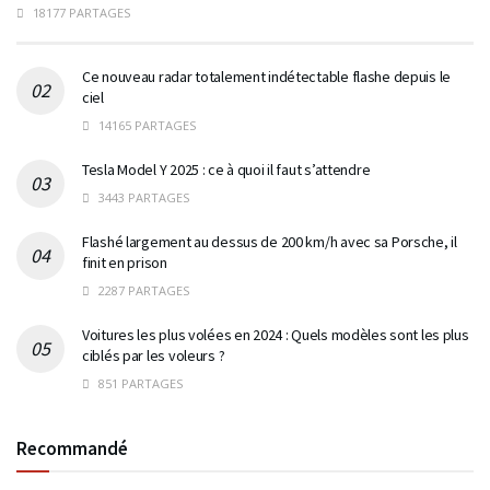
18177 PARTAGES
Ce nouveau radar totalement indétectable flashe depuis le
ciel
14165 PARTAGES
Tesla Model Y 2025 : ce à quoi il faut s’attendre
3443 PARTAGES
Flashé largement au dessus de 200 km/h avec sa Porsche, il
finit en prison
2287 PARTAGES
Voitures les plus volées en 2024 : Quels modèles sont les plus
ciblés par les voleurs ?
851 PARTAGES
Recommandé