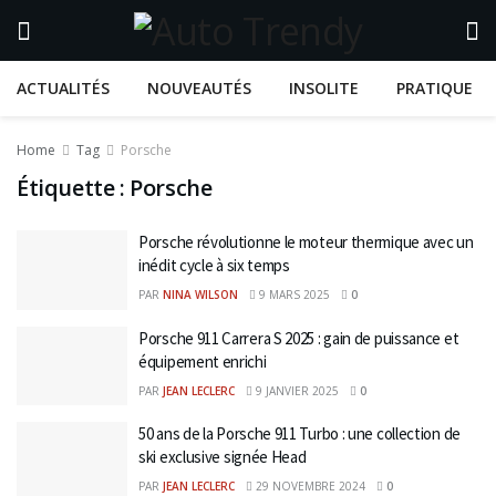
ACTUALITÉS
NOUVEAUTÉS
INSOLITE
PRATIQUE
Home
Tag
Porsche
Étiquette :
Porsche
Porsche révolutionne le moteur thermique avec un
inédit cycle à six temps
PAR
NINA WILSON
9 MARS 2025
0
Porsche 911 Carrera S 2025 : gain de puissance et
équipement enrichi
PAR
JEAN LECLERC
9 JANVIER 2025
0
50 ans de la Porsche 911 Turbo : une collection de
ski exclusive signée Head
PAR
JEAN LECLERC
29 NOVEMBRE 2024
0