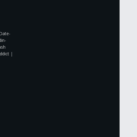
Date-
din-
ash
ddict
|