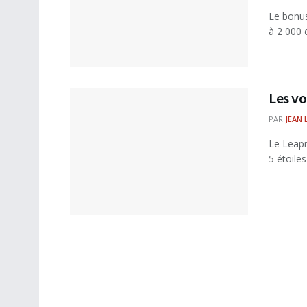
Le bonus
à 2 000 
Les vo
PAR
JEAN 
Le Leapm
5 étoiles