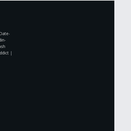
Date-
din-
ash
ddict
|