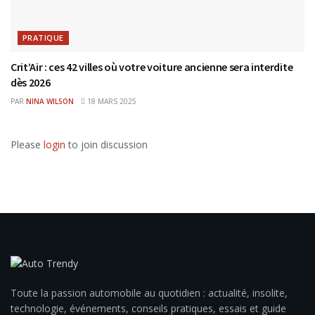
PRATIQUE
Crit’Air : ces 42 villes où votre voiture ancienne sera interdite
dès 2026
PAR
NINA WILSON
18 MARS 2025
Please
login
to join discussion
Toute la passion automobile au quotidien : actualité, insolite,
technologie, événements, conseils pratiques, essais et guide