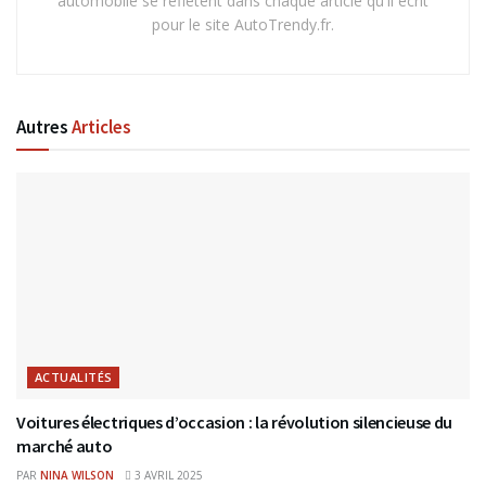
automobile se reflètent dans chaque article qu'il écrit
pour le site AutoTrendy.fr.
Autres
Articles
ACTUALITÉS
Voitures électriques d’occasion : la révolution silencieuse du
marché auto
PAR
NINA WILSON
3 AVRIL 2025