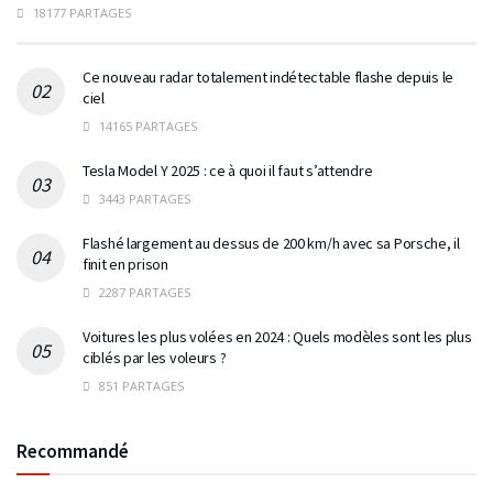
18177 PARTAGES
Ce nouveau radar totalement indétectable flashe depuis le
ciel
14165 PARTAGES
Tesla Model Y 2025 : ce à quoi il faut s’attendre
3443 PARTAGES
Flashé largement au dessus de 200 km/h avec sa Porsche, il
finit en prison
2287 PARTAGES
Voitures les plus volées en 2024 : Quels modèles sont les plus
ciblés par les voleurs ?
851 PARTAGES
Recommandé