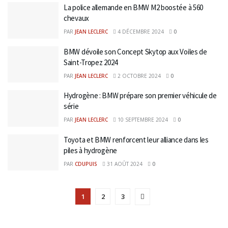
La police allemande en BMW M2 boostée à 560
chevaux
PAR
JEAN LECLERC
4 DÉCEMBRE 2024
0
BMW dévoile son Concept Skytop aux Voiles de
Saint-Tropez 2024
PAR
JEAN LECLERC
2 OCTOBRE 2024
0
Hydrogène : BMW prépare son premier véhicule de
série
PAR
JEAN LECLERC
10 SEPTEMBRE 2024
0
Toyota et BMW renforcent leur alliance dans les
piles à hydrogène
PAR
CDUPUIS
31 AOÛT 2024
0
1
2
3