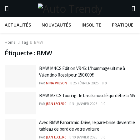
ACTUALITÉS
NOUVEAUTÉS
INSOLITE
PRATIQUE
Home
Tag
BMW
Étiquette :
BMW
BMW M4 CS Edition VR46 : L’hommage ultime à
Valentino Rossi pour 150.000€
PAR
NINA WILSON
25 FÉVRIER 2025
0
BMW M3 CS Touring : le break musclé qui défie la M5
PAR
JEAN LECLERC
31 JANVIER 2025
0
Avec BMW Panoramic iDrive, le pare-brise devient le
tableau de bord de votre voiture
PAR
JEAN LECLERC
10 JANVIER 2025
0