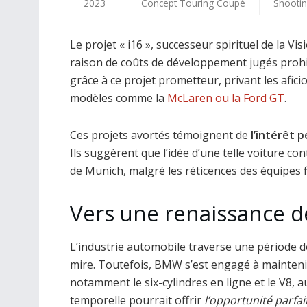
2023
Concept Touring Coupé
Shootin
Le projet « i16 », successeur spirituel de la
raison de coûts de développement jugés prohi
grâce à ce projet prometteur, privant les afic
modèles comme la
McLaren ou la Ford GT
.
Ces projets avortés témoignent de
l’intérêt 
Ils suggèrent que l’idée d’une telle voiture c
de Munich, malgré les réticences des équipes f
Vers une renaissance d
L’industrie automobile traverse une période de
mire. Toutefois, BMW s’est engagé à mainten
notamment le six-cylindres en ligne et le V8, a
temporelle pourrait offrir
l’opportunité parfa