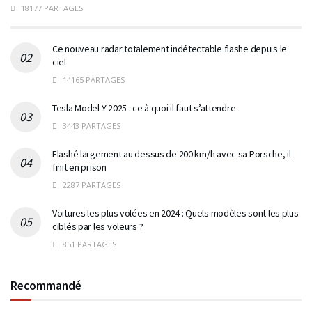
18177 PARTAGES
Ce nouveau radar totalement indétectable flashe depuis le
ciel
14165 PARTAGES
Tesla Model Y 2025 : ce à quoi il faut s’attendre
3443 PARTAGES
Flashé largement au dessus de 200 km/h avec sa Porsche, il
finit en prison
2287 PARTAGES
Voitures les plus volées en 2024 : Quels modèles sont les plus
ciblés par les voleurs ?
851 PARTAGES
Recommandé