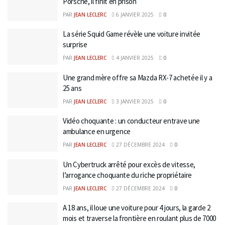
Porsche, il finit en prison
PAR
JEAN LECLERC
6 JANVIER 2025
0
La série Squid Game révèle une voiture invitée
surprise
PAR
JEAN LECLERC
4 JANVIER 2025
0
Une grand mère offre sa Mazda RX-7 achetée il y a
25 ans
PAR
JEAN LECLERC
3 JANVIER 2025
0
Vidéo choquante : un conducteur entrave une
ambulance en urgence
PAR
JEAN LECLERC
27 DÉCEMBRE 2024
0
Un Cybertruck arrêté pour excès de vitesse,
l’arrogance choquante du riche propriétaire
PAR
JEAN LECLERC
27 DÉCEMBRE 2024
0
A 18 ans, il loue une voiture pour 4 jours, la garde 2
mois et traverse la frontière en roulant plus de 7000