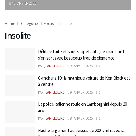
10 JANVIER 2025
Home
Catégorie
Focus
Insolite
Insolite
Délit de fuite et sous stupéfiants, ce chauffard
s’en sort avec beaucoup trop de clémence
PAR
JEAN LECLERC
9 JANVIER 2025
0
Gymkhana 10 : la mythique voiture de Ken Block est
à vendre
PAR
JEAN LECLERC
9 JANVIER 2025
0
La police italienne roule en Lamborghini depuis 20
ans
PAR
JEAN LECLERC
8 JANVIER 2025
0
Flashé largement au dessus de 200 km/h avec sa