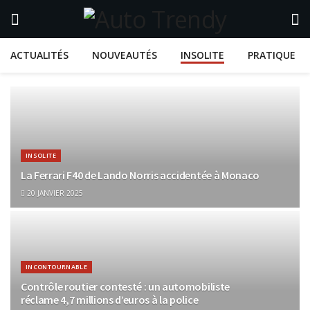
ACTUALITÉS
NOUVEAUTÉS
INSOLITE
PRATIQUE
INSOLITE
La Ferrari F40 de Lando Norris accidentée à Monaco
20 JANVIER 2025
INCONTOURNABLE
Contrôle routier contesté : un automobiliste
réclame 4,7 millions d’euros à la police