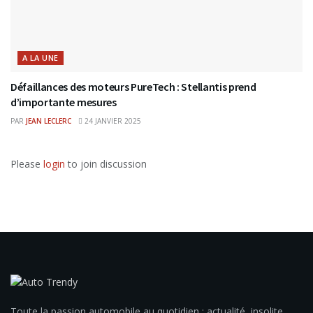
A LA UNE
Défaillances des moteurs PureTech : Stellantis prend
d’importante mesures
PAR
JEAN LECLERC
24 JANVIER 2025
Please
login
to join discussion
Toute la passion automobile au quotidien : actualité, insolite,