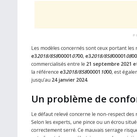
P
Les modèles concernés sont ceux portant les 
e3
2018/858
00001
07
00
,
e3
2018/858
00001
08
00
commercialisés entre le
21 septembre 2021 e
la référence
e3
2018/858
00001
10
00
, est égale
jusqu’au
24 janvier 2024
.
Un problème de confo
Le défaut relevé concerne le non-respect des 
Selon les experts, une pince ou un écrou situé 
correctement serré. Ce mauvais serrage risqu