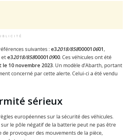
UBLICITÉ
références suivantes :
e3
2018/858
00001
06
01
,
et
e3
2018/858
00001
09
00
. Ces véhicules ont été
t le 10 novembre 2023
. Un modèle d’Abarth, portant
ment concerné par cette alerte. Celui-ci a été vendu
rmité sérieux
règles européennes sur la sécurité des véhicules.
sur le pôle négatif de la batterie peut ne pas être
e de provoquer des mouvements de la pièce,