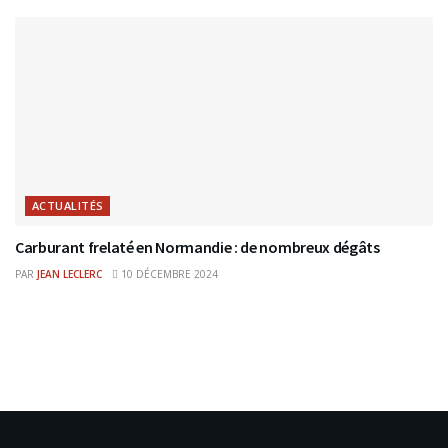
ACTUALITÉS
Carburant frelaté en Normandie : de nombreux dégâts
PAR
JEAN LECLERC
10 DÉCEMBRE 2024