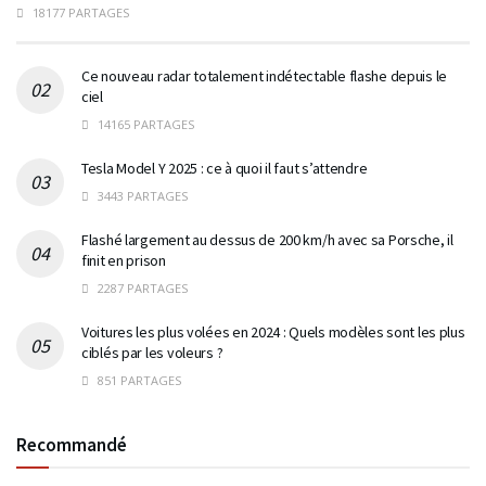
18177 PARTAGES
Ce nouveau radar totalement indétectable flashe depuis le
ciel
14165 PARTAGES
Tesla Model Y 2025 : ce à quoi il faut s’attendre
3443 PARTAGES
Flashé largement au dessus de 200 km/h avec sa Porsche, il
finit en prison
2287 PARTAGES
Voitures les plus volées en 2024 : Quels modèles sont les plus
ciblés par les voleurs ?
851 PARTAGES
Recommandé