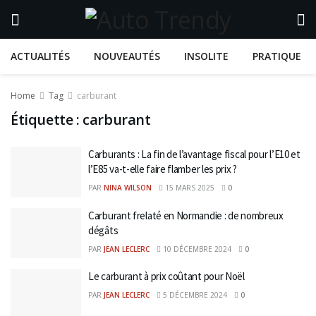
ACTUALITÉS
NOUVEAUTÉS
INSOLITE
PRATIQUE
Home
Tag
carburant
Étiquette :
carburant
Carburants : La fin de l’avantage fiscal pour l’E10 et
l’E85 va-t-elle faire flamber les prix ?
PAR
NINA WILSON
15 MARS 2025
0
Carburant frelaté en Normandie : de nombreux
dégâts
PAR
JEAN LECLERC
10 DÉCEMBRE 2024
0
Le carburant à prix coûtant pour Noël
PAR
JEAN LECLERC
5 DÉCEMBRE 2024
0