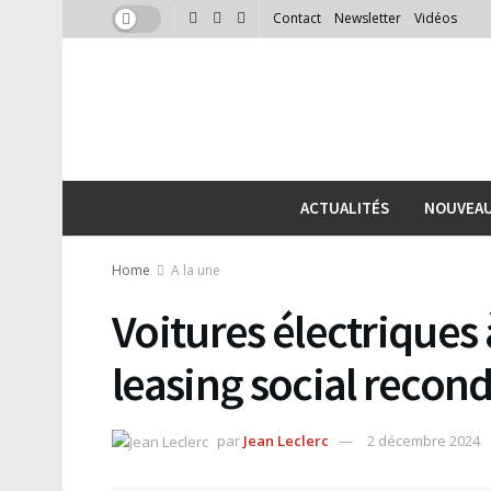
Contact
Newsletter
Vidéos
ACTUALITÉS
NOUVEA
Home
A la une
Voitures électriques à
leasing social recon
par
Jean Leclerc
2 décembre 2024