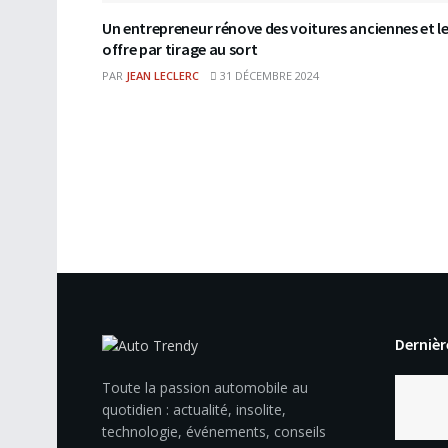
Un entrepreneur rénove des voitures anciennes et l
offre par tirage au sort
PAR
JEAN LECLERC
31 DÉCEMBRE 2024
Dernièr
Toute la passion automobile au
quotidien : actualité, insolite,
technologie, événements, conseils