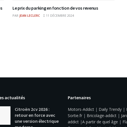
es
Le prix du parking en fonction de vos revenus
PAR
JEAN LECLERC
11 DÉCEMBRE 2024
es actualités
Partenaires
Citroën 2cv 2026 :
Motors-Addict
|
Daily Trendy
|
retour en force avec
Sortie.fr
|
Bricolage-addict
|
Jar
une version électrique
addict
|
A partir de quel âge
|
Fl