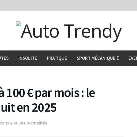
UTÉS
INSOLITE
PRATIQUE
SPORT MÉCANIQUE
EVÉ
 100 € par mois : le
duit en 2025
dans
A la une
,
Actualités