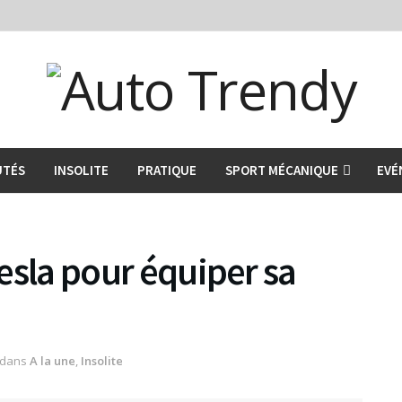
UTÉS
INSOLITE
PRATIQUE
SPORT MÉCANIQUE
EVÉ
Tesla pour équiper sa
dans
A la une
,
Insolite