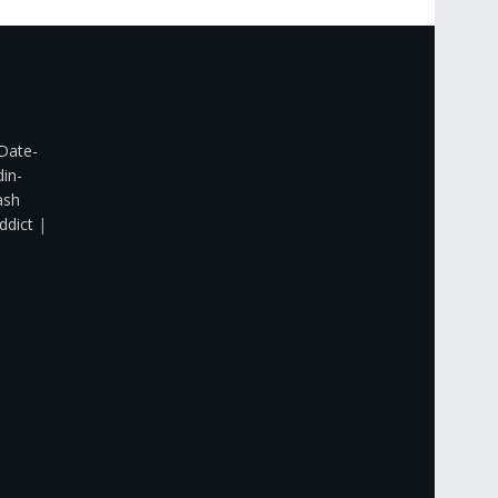
Date-
din-
ash
ddict
|