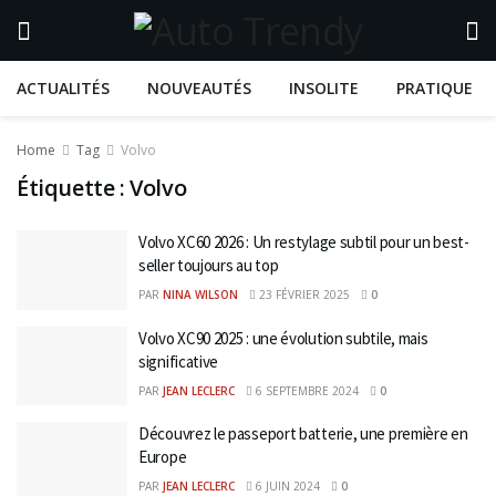
ACTUALITÉS
NOUVEAUTÉS
INSOLITE
PRATIQUE
Home
Tag
Volvo
Étiquette :
Volvo
Volvo XC60 2026 : Un restylage subtil pour un best-
seller toujours au top
PAR
NINA WILSON
23 FÉVRIER 2025
0
Volvo XC90 2025 : une évolution subtile, mais
significative
PAR
JEAN LECLERC
6 SEPTEMBRE 2024
0
Découvrez le passeport batterie, une première en
Europe
PAR
JEAN LECLERC
6 JUIN 2024
0